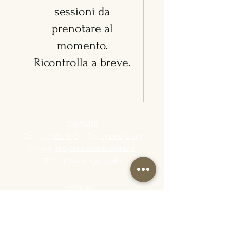
sessioni da
prenotare al
momento.
Ricontrolla a breve.
Contatti
Cel.
333 3824846
– Tel.
051 0872349
e-mail:
info@bucasanpetronio.it
PEC:
pizzas@legalmail.it
Social